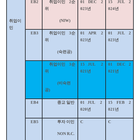
EB2
취업이민
2
순
01
DEC
2
15
JUL
2
위
023
년
024
년
(NIW)
취업이
민
EB3
취업이민
3
순
01
APR
2
01
JUL
2
위
023
년
023
년
(
숙련공
)
취업이민
3
순
15
JUL
2
01
DEC
2
위
021
년
021
년
(
비숙련
공
)
EB4
종교 일반
01
JUL
2
15
FEB
2
020
년
021
년
EB5
투자 이민
C
C
NON R.C.