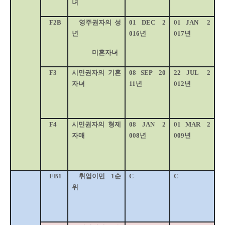
녀
F2B
영주권자의 성
01
DEC
2
01
JAN
2
년
016
년
017
년
미혼자녀
F3
시민권자의 기혼
08
SEP
20
22
JUL
2
자녀
11
년
012
년
F4
시민권자의 형제
08
JAN
2
01
MAR
2
자매
008
년
009
년
EB1
취업이민
1
순
C
C
위