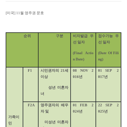
[
미국
] 11
월 영주권 문호
순위
구분
비자발급 우
접수가능 우
선 일자
선 일자
(Final Actio
(Date Of Fili
n Date)
ng)
F1
시민권자의
21
세
08
NOV
2
01
SEP
2
이상
016
년
017
년
성년 미혼자
녀
F2A
영주권자의 배우
01
FEB
2
22
SEP
2
자 및
024
년
025
년
가족이
미성년 미혼자
민