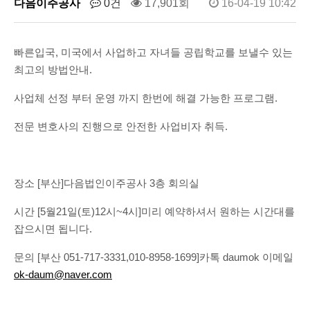
다음이주공사
0건
17,901회
16-04-19 10:42
빠른입국, 미국에서 사업하고 자녀들 공립학교를 보낼수 있는
최고의 방법안내.
사업체 선정 부터 운영 까지 한번에 해결 가능한 프로그램.
전문 변호사의 진행으로 안전한 사업비자 취득.
장소 [부산]다음법인이주공사 3층 회의실
시간 [5월21일(토)12시~4시]미리 예약하셔서 원하는 시간대를
잡으시면 됩니다.
문의 [부산 051-717-3331,010-8958-1699]카톡 daumok 이메일
ok-daum@naver.com