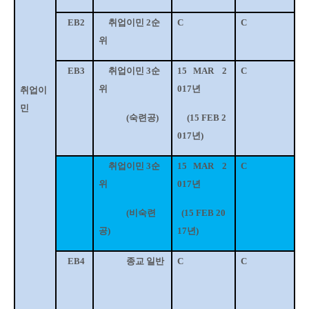
EB2
취업이민
2
순
C
C
위
EB3
취업이민
3
순
15
MAR
2
C
위
017
년
취업이
민
(
숙련공
)
(15 FEB 2
017
년
)
취업이민
3
순
15
MAR
2
C
위
017
년
(
비숙련
(15 FEB 20
공
)
17
년
)
EB4
종교 일반
C
C