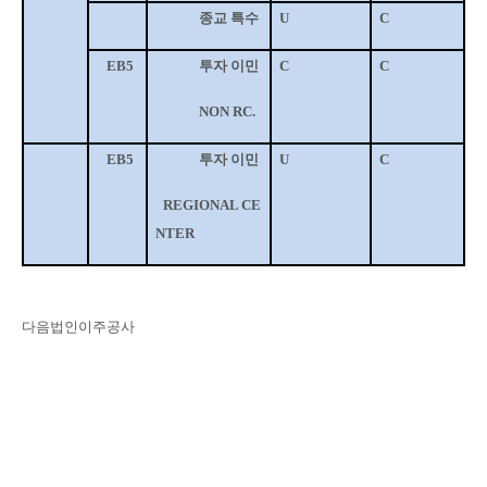
종교 특수
U
C
EB5
투자 이민
C
C
NON RC.
EB5
투자 이민
U
C
REGIONAL CE
NTER
다음법인이주공사