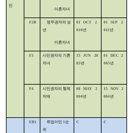
민
미혼자녀
F2B
영주권자의 성
01
OCT
2
01
SEP
2
년
010
년
011
년
미혼자녀
F3
시민권자의 기혼
15
JUN
20
01
DEC
2
자녀
05
년
005
년
F4
시민권자의 형제
08
MAY
2
15
NOV
2
자매
004
년
004
년
EB1
취업이민
1
순
C
C
위