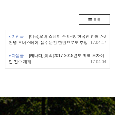
목록
이전글
[미국]오버 스테이 주 타겟, 한국인 한해 7-8
천명 오버스테이, 음주운전 한번으로도 추방
17.04.17
다음글
[캐나다][퀘벡]2017-2018년도 퀘벡 투자이
민 접수 재개
17.04.04