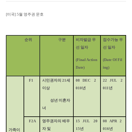
[
미국
] 5
월 영주권 문호
순위
구분
비자발급 우
접수가능 우
선 일자
선 일자
(Final Action
(Date Of Fil
Date)
ing)
F1
시민권자의
21
세
08
DEC
2
22
JUL
2
이상
010
년
011
년
성년 미혼자
녀
F2A
영주권자의 배우
15
JUL
20
08
APR
2
자 및
15
년
016
년
가족이