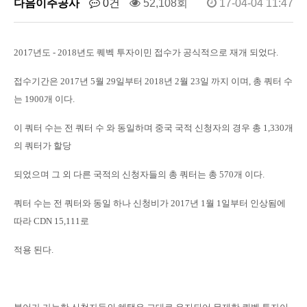
다음이주공사
0건
52,108회
17-04-04 11:47
2017년도 - 2018년도 퀘벡 투자이민 접수가 공식적으로 재개 되었다
.
접수기간은
2017
년
5
월
29
일부터
2018
년
2
월
23
일 까지 이며
,
총 쿼터 수
는
1900
개 이다
.
이 쿼터 수는 전 쿼터 수 와 동일하며 중국 국적 신청자의 경우 총
1,330
개
의 쿼터가 할당
되었으며 그 외 다른 국적의 신청자들의 총 쿼터는 총
570
개 이다
.
쿼터 수는 전 쿼터와 동일 하나 신청비가
2017
년
1
월
1
일부터 인상됨에
따라
CDN 15,111
로
적용 된다
.