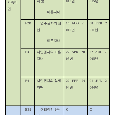
자 및
015
년
015
년
가족이
민
미혼자녀
F2B
영주권자의 성
15
AUG
2
08
FEB
2
년
010
년
011
년
미혼자녀
F3
시민권자의 기혼
22
APR
20
22
AUG
2
자녀
05
년
005
년
F4
시민권자의 형제
22
FEB
20
01
JUL
2
자매
04
년
004
년
EB1
취업이민
1
순
C
C