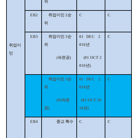
위
EB2
취업이민
2
순
C
C
위
EB3
취업이민
3
순
01
DEC
2
C
위
016
년
취업이
민
(
숙련공
)
(01 OCT 2
016
년
)
취업이민
3
순
01
DEC
2
C
위
016
년
(
비숙련
(01 OCT 20
공
)
16
년
)
EB4
종교 특수
C
C