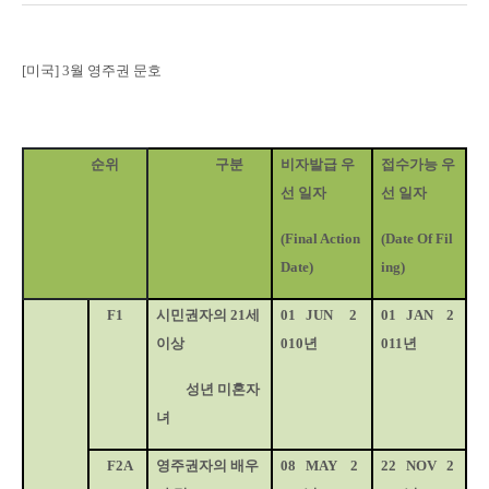
[
미국
] 3
월 영주권 문호
순위
구분
비자발급 우
접수가능 우
선 일자
선 일자
(Final Action
(Date Of Fil
Date)
ing)
F1
시민권자의
21
세
01
JUN
2
01
JAN
2
이상
010
년
011
년
성년 미혼자
녀
F2A
영주권자의 배우
08
MAY
2
22
NOV
2