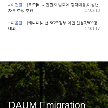
이전글
[호주]비 시민권자 범죄에 강력대응,미성년
자도 추방 추진
17.02.13
다음글
[캐나다]내년 BC주정부 이민 신청3,500명
내외
17.01.17
DAUM Emigration