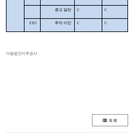
종교 일반
C
C
EB5
투자 이민
C
C
다음법인이주공사
목록