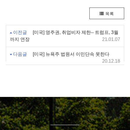
목록
이전글
[미국] 영주권, 취업비자 제한-- 트럼프, 3월
까지 연장
21.01.07
다음글
[미국] 뉴욕주 법원서 이민단속 못한다
20.12.18