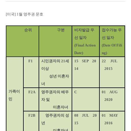
[
미국
] 1
월 영주권 문호
순위
구분
비자발급 우
접수가능 우
선 일자
선 일자
(Final Action
(Date Of Fili
Date)
ng)
F1
시민권자의
21
세
15
SEP
20
22
JUL
이상
14
2015
성년 미혼자
녀
가족이
F2A
영주권자의 배우
C
01
AUG
민
자 및
2020
미혼자녀
F2B
영주권자의 성
08
JUL
20
01
MAY
년
15
2016
미혼자녀