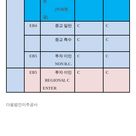
위
(
비숙련
공
)
EB4
종교 일반
C
C
종교 특수
C
C
EB5
투자 이민
C
C
NON R.C.
EB5
투자 이민
C
C
REGIONAL C
ENTER
다음법인이주공사