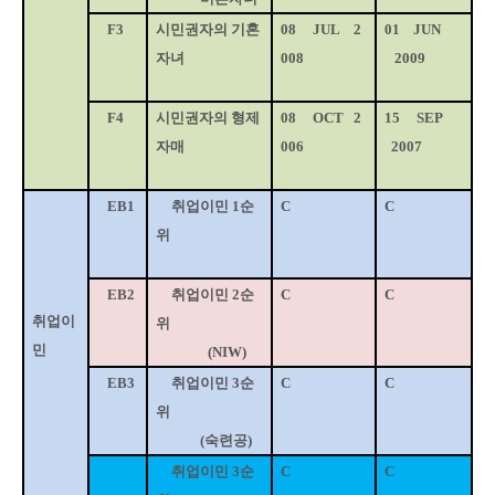
F3
시민권자의 기혼
08
JUL
2
01
JUN
자녀
008
2009
F4
시민권자의 형제
08
OCT
2
15
SEP
자매
006
2007
EB1
취업이민
1
순
C
C
위
EB2
취업이민
2
순
C
C
취업이
위
민
(NIW)
EB3
취업이민
3
순
C
C
위
(
숙련공
)
취업이민
3
순
C
C