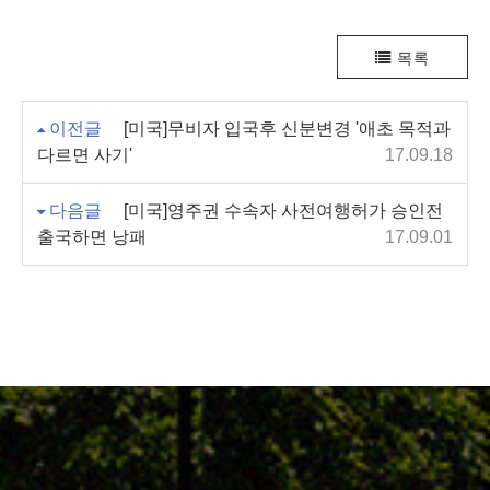
목록
이전글
[미국]무비자 입국후 신분변경 '애초 목적과
다르면 사기'
17.09.18
다음글
[미국]영주권 수속자 사전여행허가 승인전
출국하면 낭패
17.09.01