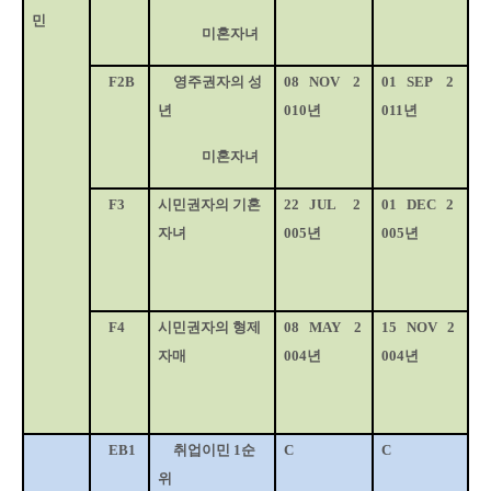
민
미혼자녀
F2B
영주권자의 성
08
NOV
2
01
SEP
2
년
010
년
011
년
미혼자녀
F3
시민권자의 기혼
22
JUL
2
01
DEC
2
자녀
005
년
005
년
F4
시민권자의 형제
08
MAY
2
15
NOV
2
자매
004
년
004
년
EB1
취업이민
1
순
C
C
위