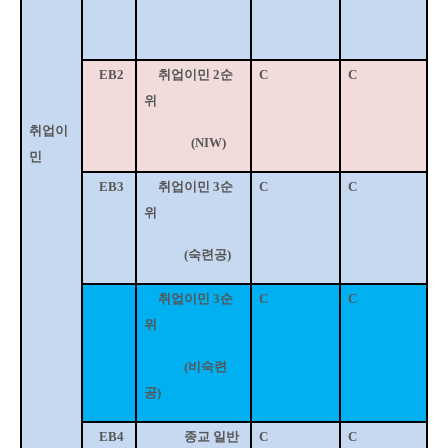
EB2
취업이민
2
순
C
C
위
취업이
(NIW)
민
EB3
취업이민
3
순
C
C
위
(
숙련공
)
취업이민
3
순
C
C
위
(
비숙련
공
)
EB4
종교 일반
C
C