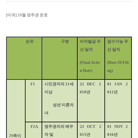
[
미국
] 10
월 영주권 문호
순위
구분
비자발급 우
접수가능 우
선 일자
선 일자
(Final Actio
(Date Of Fili
n Date)
ng)
F1
시민권자의
21
세
22
DEC
2
01
JAN
2
이상
010
년
012
년
성년 미혼자
녀
F2A
영주권자의 배우
22
OCT
2
01
NOV
2
자 및
015
년
016
년
가족이