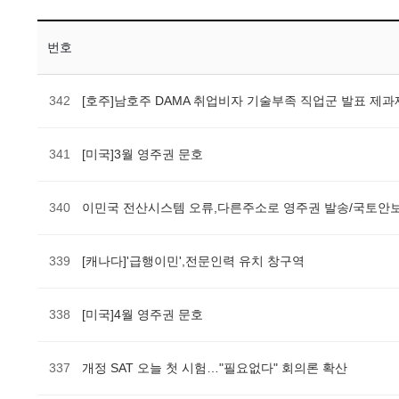
번호
342
[호주]남호주 DAMA 취업비자 기술부족 직업군 발표 제과제
341
[미국]3월 영주권 문호
340
이민국 전산시스템 오류,다른주소로 영주권 발송/국토안
339
[캐나다]'급행이민',전문인력 유치 창구역
338
[미국]4월 영주권 문호
337
개정 SAT 오늘 첫 시험…"필요없다" 회의론 확산