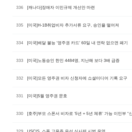
336
[캐나다]장애자 이민규제 개선안 마련
335
[미국]H-1B취업비자 추가서류 요구, 승인율 떨어져
334
[미국]배달 불능 '영주권 카드' 60일 내 연락 없으면 폐기
333
[미국]노동승인 한인 4484명, 지난해 보다 3배 급증
332
[미국]모든 영주권 비자 신청자에 쇼셜미디어 기록 요구
331
[미국]5월 영주권 문호
330
[호주]부모 스폰서 비자로 ‘5년 + 5년 체류’ 가능 이민부 “신
329
USCIS, 스폰 고용주 우선 심사제 시범 운영