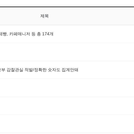
제목
빵, 카페매니저 등 총 174개
보부 감찰관실 적발/정확한 숫자도 집계안돼