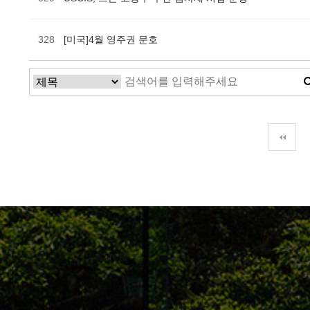
328
[미국]4월 영주권 문호
다음
맨